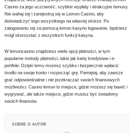
Casino za jego uczciwość, szybkie wypłaty i atrakcyjne bonusy.
Nie wahaj się i zarejestruj się w Lemon Casino, aby
doświadczyć tego wszystkiego na własnej skórze. Po
zalogowaniu się za pomocą lemon kasyno logowanie, będziesz
mógł skorzystać z wszystkich funkcji kasyna.
W lemoncasino znajdziesz wiele opcji płatności, w tym
popularne metody płatności, takie jak karty kredytowe i e-
portfele. Dzięki temu możesz szybko i bezpiecznie wpłacić
środki na swoje konto i rozpocząć grę. Pamiętaj, aby zawsze
grać odpowiedzialnie i nie przekraczać swoich finansowych
możliwości. Casino lemon to miejsce, gdzie możesz się bawić i
wygrywać, ale także miejsce, gdzie musisz być świadomy
swoich finansów.
SOBRE O AUTOR