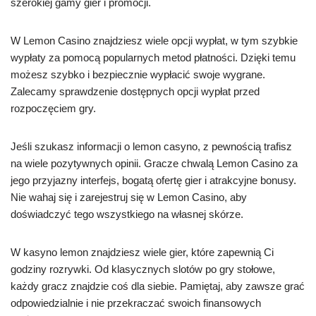
szerokiej gamy gier i promocji.
W Lemon Casino znajdziesz wiele opcji wypłat, w tym szybkie
wypłaty za pomocą popularnych metod płatności. Dzięki temu
możesz szybko i bezpiecznie wypłacić swoje wygrane.
Zalecamy sprawdzenie dostępnych opcji wypłat przed
rozpoczęciem gry.
Jeśli szukasz informacji o lemon casyno, z pewnością trafisz
na wiele pozytywnych opinii. Gracze chwalą Lemon Casino za
jego przyjazny interfejs, bogatą ofertę gier i atrakcyjne bonusy.
Nie wahaj się i zarejestruj się w Lemon Casino, aby
doświadczyć tego wszystkiego na własnej skórze.
W kasyno lemon znajdziesz wiele gier, które zapewnią Ci
godziny rozrywki. Od klasycznych slotów po gry stołowe,
każdy gracz znajdzie coś dla siebie. Pamiętaj, aby zawsze grać
odpowiedzialnie i nie przekraczać swoich finansowych